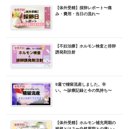
【体外受精】採卵レポート〜痛
女性不妊
み・費用・当日の流れ〜
【不妊治療】ホルモン検査と排卵
女性不妊
誘発剤注射
9週で稽留流産しました。辛
女性不妊
い。〜診療記録と今の気持ち〜
【体外受精】ホルモン補充周期の
女性不妊
移植とは？〜自然周期との違い・