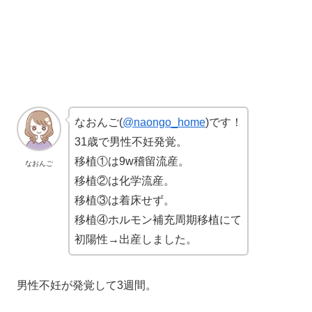
なおんご(
@naongo_home
)です！
31歳で男性不妊発覚。
移植①は9w稽留流産。
なおんご
移植②は化学流産。
移植③は着床せず。
移植④ホルモン補充周期移植にて
初陽性→出産しました。
男性不妊が発覚して3週間。