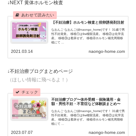
↓NEXT 黄体ホルモン検査
【不妊治療】ホルモン検査と排卵誘発剤注射
なおんご なおんご(@naongo_home)です！ 31歳で男
性不妊発覚。 移植①は9w稽留流産。 移植②は化学流
産。 移植③は着床せず。 移植④ホルモン補充周期移
植にて ...
2021.03.14
naongo-home.com
↓不妊治療ブログまとめページ
（ほしい情報に飛べるよ！）
不妊治療ブログ〜体外受精・保険適用・金
額・男性不妊・不育症など体験談まとめ〜
なおんご なおんご(@naongo_home)です！ 31歳で男
性不妊発覚。 移植①は9w稽留流産。 移植②は化学流
産。 移植③は着床せず。 移植④ホルモン補充周期移
植にて ...
2023.07.07
naongo-home.com