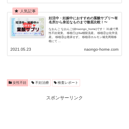
妊活中・妊娠中におすすめの葉酸サプリ〜有
名所から身近なものまで徹底比較！〜
なおんご なおんご(@naongo_home)です！ 31歳で男
性不妊発覚。 移植①は9w稽留流産。 移植②は化学流
産。 移植③は着床せず。 移植④ホルモン補充周期移
植にて ...
2021.05.23
naongo-home.com
女性不妊
不妊治療
検査レポート
スポンサーリンク