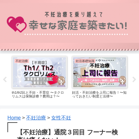
不妊治療
妊活基礎知識
心
ョン
th1/th2比と不妊・不育症 〜タクロ
妊活・不妊治療を上司に報告！〜知
不妊
たお
リムスは保険診療？費用は？〜
っておきたい制度と法律〜
い３
Home
>
不妊治療
>
女性不妊
【不妊治療】通院３回目 フーナー検