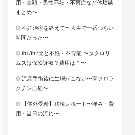
用・金額・男性不妊・不育症など体験談
まとめ〜
不妊治療を終えて〜人生で一番つらい
時間だった〜
th1/th2比と不妊・不育症 〜タクロリ
ムスは保険診療？費用は？〜
流産手術後に生理がこない〜高プロラ
クチン血症〜
【体外受精】移植レポート〜痛み・費
用・当日の流れ〜