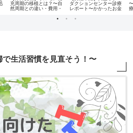
処
充周期の移植とは？〜自
ダクションセンター診療
然周期との違い・費用・
レポート〜かかったお金
通院スケジュール〜
も公開中！〜
婦で生活習慣を見直そう！〜