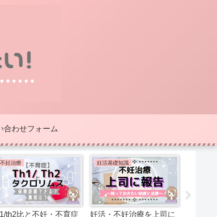
い合わせフォーム
不妊治療
妊活基礎知識
不妊治療
h1/th2比と不妊・不育症
妊活・不妊治療を上司に
【不妊