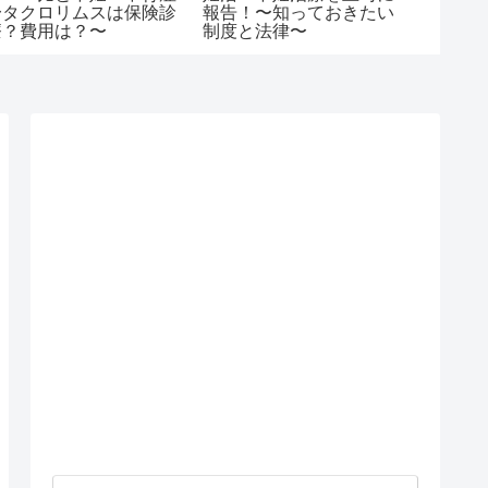
〜タクロリムスは保険診
報告！〜知っておきたい
卵管造
療？費用は？〜
制度と法律〜
痢のよ