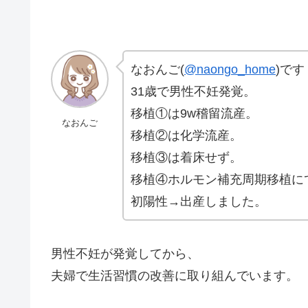
なおんご(
@naongo_home
)です
31歳で男性不妊発覚。
移植①は9w稽留流産。
なおんご
移植②は化学流産。
移植③は着床せず。
移植④ホルモン補充周期移植に
初陽性→出産しました。
男性不妊が発覚してから、
夫婦で生活習慣の改善に取り組んでいます。