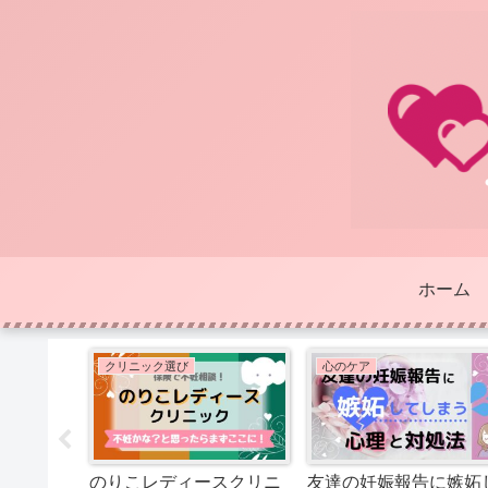
ホーム
クリニック選び
心のケア
いために
のりこレディースクリニ
友達の妊娠報告に嫉妬