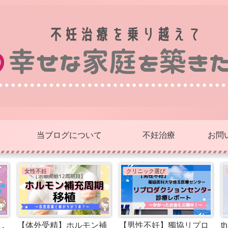
当ブログについて
不妊治療
お問
女性不妊
クリニック選び
し
【体外受精】ホルモン補
【男性不妊】獨協リプロ
t