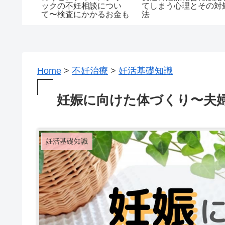
つのこ
ックの不妊相談につい
てしまう心理とその対
て〜検査にかかるお金も
法
公開中！〜
Home
>
不妊治療
>
妊活基礎知識
妊娠に向けた体づくり〜夫
妊活基礎知識